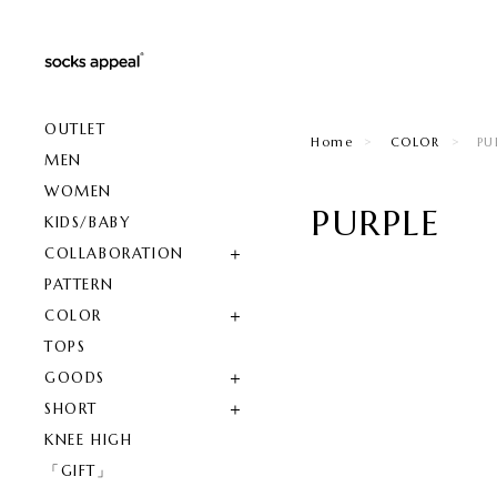
OUTLET
Home
COLOR
PU
MEN
WOMEN
PURPLE
KIDS/BABY
COLLABORATION
PATTERN
COLOR
TOPS
GOODS
SHORT
KNEE HIGH
「GIFT」